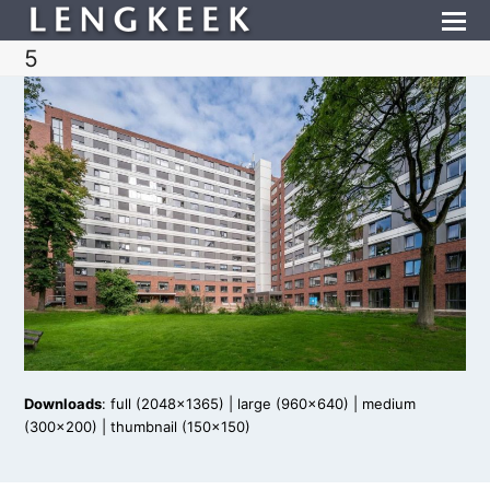
5
Downloads
:
full (2048x1365)
|
large (960x640)
|
medium
(300x200)
|
thumbnail (150x150)