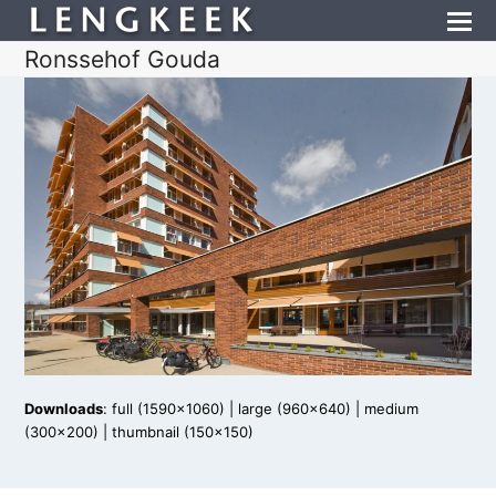
Ronssehof Gouda
Downloads
:
full (1590x1060)
|
large (960x640)
|
medium
(300x200)
|
thumbnail (150x150)