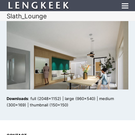
Slath_Lounge
Downloads
:
full (2048x1152)
|
large (960x540)
|
medium
(300x169)
|
thumbnail (150x150)