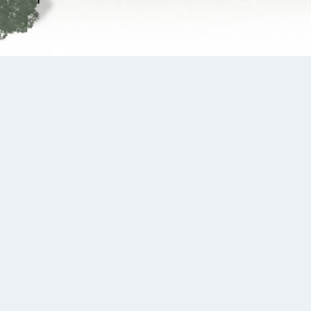
ENGKEEK NIEUWS
WERKEN BIJ LENGKEEK
cente berichten
Ook werken in een dynamische
werkomgeving? Kom dan ons
enthousiaste team versterken!
Droom van Schalkwijk
Bekijk
hier
de beschikbare
-10-2023
vacatures.
Stationsgebied Alphen aan den
jn
-09-2023
Oplevering Hof van Waal te Tiel
-07-2023
2026 | LENGKEEK architecten en ingenieurs b.v. | Alle rechten voorbehouden |
P