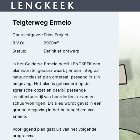
Telgterweg Ermelo
Opdrachtgever:
Prins Project
B.V.O:
2000m²
Status:
Definitief ontwerp
In het Gelderse Ermelo heeft LENGKEEK een
planvoorstel gedaan waarbij er een integraal
natuurinclusief plan ontstaat, passend in zijn
omgeving. Het plan is gebaseerd op de
agrarische opzet en daarbij passende
architectuurstijl van boerderijen, erven en
schuurwoningen. Dit alles wordt gevat in een
groene omgeving in het buitengebied van
Ermelo.
Voorliggend plan gaat uit van het volgende
programma.