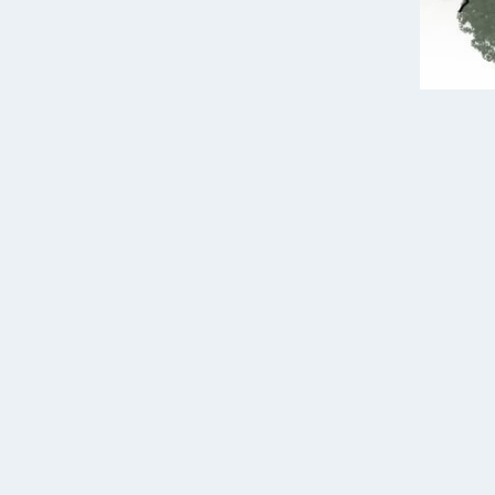
CONTACT
L
Re
Lengkeek architecten en
ingenieurs
Aeolusweg 127
3731 XE De Bilt
27
t
030 220 15 87
Ri
e
info@laib.nl
w
www.laib.nl
27
18
Copyright © 