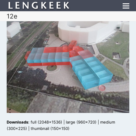
12e
Downloads
:
full (2048x1536)
|
large (960x720)
|
medium
(300x225)
|
thumbnail (150x150)