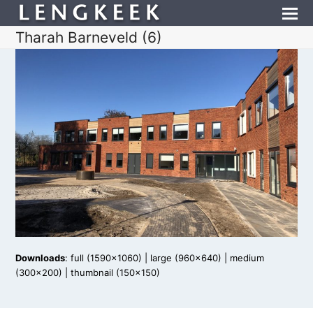
Tharah Barneveld (6)
Downloads
:
full (1590x1060)
|
large (960x640)
|
medium
(300x200)
|
thumbnail (150x150)