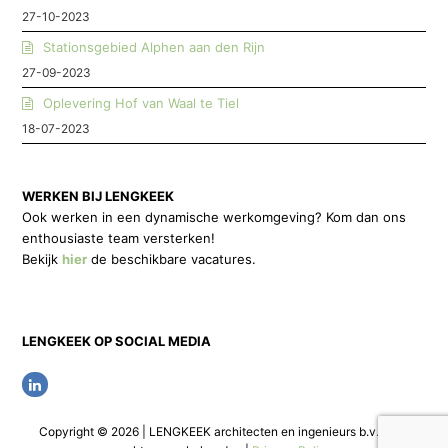
27-10-2023
Stationsgebied Alphen aan den Rijn
27-09-2023
Oplevering Hof van Waal te Tiel
18-07-2023
WERKEN BIJ LENGKEEK
Ook werken in een dynamische werkomgeving? Kom dan ons
enthousiaste team versterken!
Bekijk
hier
de beschikbare vacatures.
LENGKEEK OP SOCIAL MEDIA
L
i
Copyright © 2026 | LENGKEEK architecten en ingenieurs b.v. | Alle
n