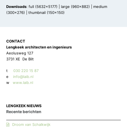
Downloads
:
full (5632x5177)
|
large (960x882)
|
medium
(300x276)
|
thumbnail (150x150)
CONTACT
Lengkeek architecten en ingenieurs
Aeolusweg 127
3731 XE De Bilt
t
030 220 15 87
e
info@laib.nl
w
www.laib.nl
LENGKEEK NIEUWS
Recente berichten
Droom van Schalkwijk