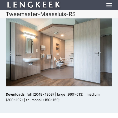
Tweemaster-Maassluis-RS
Downloads
:
full (2048x1308)
|
large (960x613)
|
medium
(300x192)
|
thumbnail (150x150)