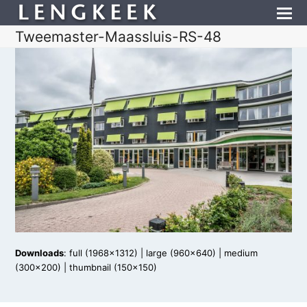
Tweemaster-Maassluis-RS-48
Downloads
:
full (1968x1312)
|
large (960x640)
|
medium
(300x200)
|
thumbnail (150x150)