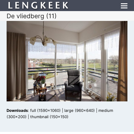
De vliedberg (11)
Downloads
:
full (1590x1060)
|
large (960x640)
|
medium
(300x200)
|
thumbnail (150x150)