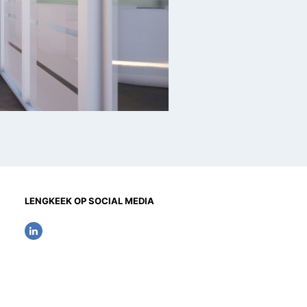
LENGKEEK OP SOCIAL MEDIA
L
i
n
k
e