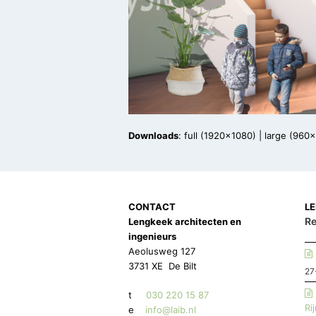
Downloads
:
full (1920x1080)
|
large (960
CONTACT
L
Re
Lengkeek architecten en
ingenieurs
Aeolusweg 127
3731 XE De Bilt
27
t
030 220 15 87
Ri
e
info@laib.nl