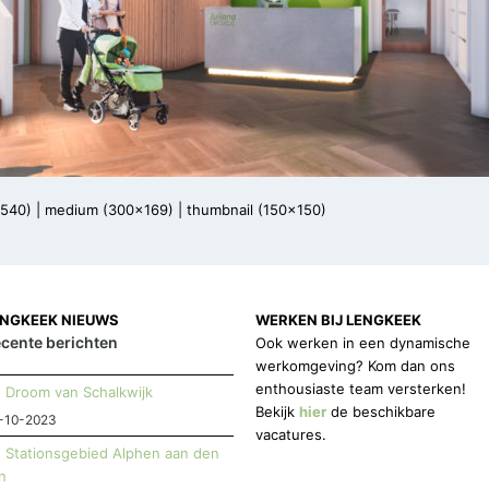
x540)
|
medium (300x169)
|
thumbnail (150x150)
ENGKEEK NIEUWS
WERKEN BIJ LENGKEEK
cente berichten
Ook werken in een dynamische
werkomgeving? Kom dan ons
enthousiaste team versterken!
Droom van Schalkwijk
Bekijk
hier
de beschikbare
-10-2023
vacatures.
Stationsgebied Alphen aan den
jn