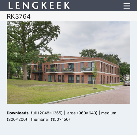
RK3764
Downloads
:
full (2048x1365)
|
large (960x640)
|
medium
(300x200)
|
thumbnail (150x150)