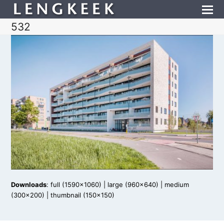
532
Downloads
:
full (1590x1060)
|
large (960x640)
|
medium
(300x200)
|
thumbnail (150x150)