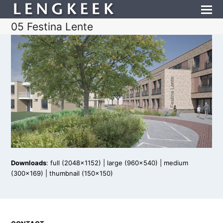
05 Festina Lente
Downloads
:
full (2048x1152)
|
large (960x540)
|
medium
(300x169)
|
thumbnail (150x150)