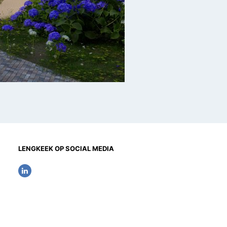
LENGKEEK OP SOCIAL MEDIA
L
i
n
k
e