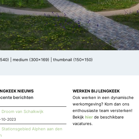
x540)
|
medium (300x169)
|
thumbnail (150x150)
ENGKEEK NIEUWS
WERKEN BIJ LENGKEEK
cente berichten
Ook werken in een dynamische
werkomgeving? Kom dan ons
enthousiaste team versterken!
Droom van Schalkwijk
Bekijk
hier
de beschikbare
-10-2023
vacatures.
Stationsgebied Alphen aan den
jn