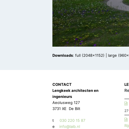
Downloads
:
full (2048x1152)
|
large (960
CONTACT
L
Re
Lengkeek architecten en
ingenieurs
Aeolusweg 127
3731 XE De Bilt
27
t
030 220 15 87
Ri
e
info@laib.nl