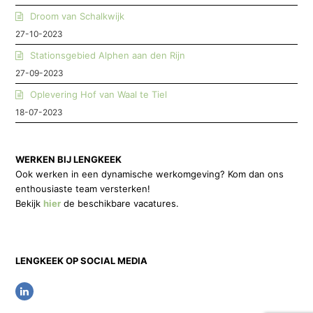
Droom van Schalkwijk
27-10-2023
Stationsgebied Alphen aan den Rijn
27-09-2023
Oplevering Hof van Waal te Tiel
18-07-2023
WERKEN BIJ LENGKEEK
Ook werken in een dynamische werkomgeving? Kom dan ons
enthousiaste team versterken!
Bekijk
hier
de beschikbare vacatures.
LENGKEEK OP SOCIAL MEDIA
L
i