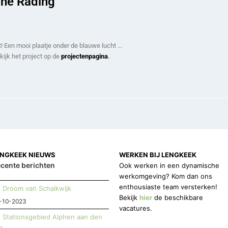
he Rading
t! Een mooi plaatje onder de blauwe lucht …
ijk het project op de
projectenpagina
.
ENGKEEK NIEUWS
WERKEN BIJ LENGKEEK
cente berichten
Ook werken in een dynamische
werkomgeving? Kom dan ons
enthousiaste team versterken!
Droom van Schalkwijk
Bekijk
hier
de beschikbare
-10-2023
vacatures.
Stationsgebied Alphen aan den
jn