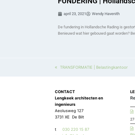
FUNDERING | Hollandsc
april 23, 2021
Wendy Havenith
De fundering in Hollandsche Rading is gestor
Benieuwd wat hier gebouwd gaat worden? Bek
TRANSFORMATIE | Belastingkantoor
CONTACT
L
Re
Lengkeek architecten en
ingenieurs
Aeolusweg 127
3731 XE De Bilt
27
t
030 220 15 87
Ri