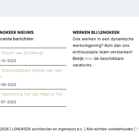
ENGKEEK NIEUWS
WERKEN BIJ LENGKEEK
cente berichten
Ook werken in een dynamische
werkomgeving? Kom dan ons
enthousiaste team versterken!
Droom van Schalkwijk
Bekijk
hier
de beschikbare
-10-2023
vacatures.
Stationsgebied Alphen aan den
jn
-09-2023
Oplevering Hof van Waal te Tiel
-07-2023
2026 | LENGKEEK architecten en ingenieurs b.v. | Alle rechten voorbehouden |
P