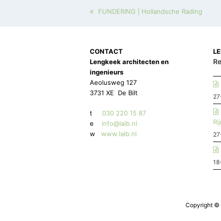
FUNDERING | Hollandsche Rading
CONTACT
L
Re
Lengkeek architecten en
ingenieurs
Aeolusweg 127
3731 XE De Bilt
27
t
030 220 15 87
Ri
e
info@laib.nl
w
www.laib.nl
27
18
Copyright © 