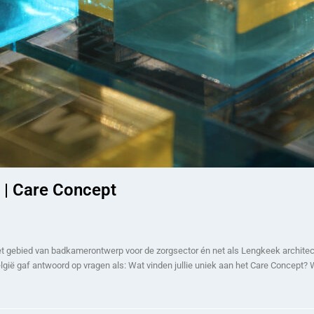
 Care Concept
et gebied van badkamerontwerp voor de zorgsector én net als Lengkeek architec
lgië gaf antwoord op vragen als: Wat vinden jullie uniek aan het Care Concept? 