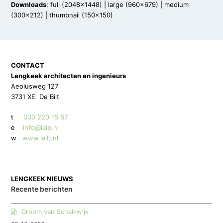
Downloads
:
full (2048x1448)
|
large (960x679)
|
medium
(300x212)
|
thumbnail (150x150)
CONTACT
Lengkeek architecten en ingenieurs
Aeolusweg 127
3731 XE De Bilt
t
030 220 15 87
e
info@laib.nl
w
www.laib.nl
LENGKEEK NIEUWS
Recente berichten
Droom van Schalkwijk