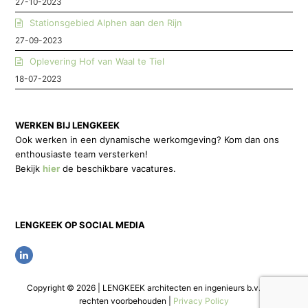
27-10-2023
Stationsgebied Alphen aan den Rijn
27-09-2023
Oplevering Hof van Waal te Tiel
18-07-2023
WERKEN BIJ LENGKEEK
Ook werken in een dynamische werkomgeving? Kom dan ons
enthousiaste team versterken!
Bekijk
hier
de beschikbare vacatures.
LENGKEEK OP SOCIAL MEDIA
L
i
Copyright © 2026 | LENGKEEK architecten en ingenieurs b.v. | Alle
n
rechten voorbehouden |
Privacy Policy
k