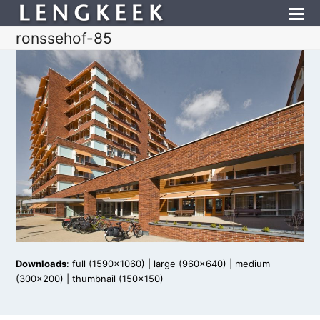
ronssehof-85
Downloads
:
full (1590x1060)
|
large (960x640)
|
medium
(300x200)
|
thumbnail (150x150)