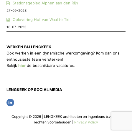
Stationsgebied Alphen aan den Rijn
27-09-2023
Oplevering Hof van Waal te Tiel
18-07-2023
WERKEN BIJ LENGKEEK
Ook werken in een dynamische werkomgeving? Kom dan ons
enthousiaste team versterken!
Bekijk
hier
de beschikbare vacatures.
LENGKEEK OP SOCIAL MEDIA
L
i
Copyright © 2026 | LENGKEEK architecten en ingenieurs b.v. | Alle
n
rechten voorbehouden |
Privacy Policy
k
e